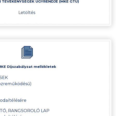
I TEVÉKENYSÉGEK ÜGYRENDJE (MKE GTÜ)
Letöltés
KE Díjszabályzat mellékletek
ÉSEK
közreműködésű)
 odaítélésére
ZTŐ, RANGSOROLÓ LAP