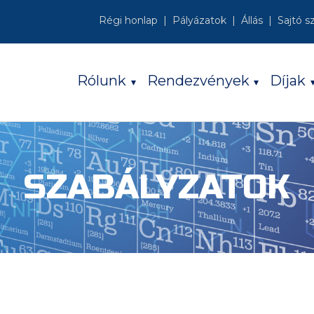
Régi honlap
Pályázatok
Állás
Sajtó s
Rólunk
Rendezvények
Díjak
SZABÁLYZATOK