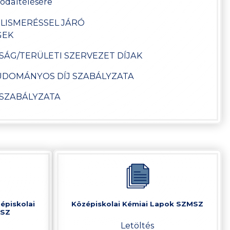
 odaítélésére
 ELISMERÉSSEL JÁRÓ
GEK
ASÁG/TERÜLETI SZERVEZET DÍJAK
TUDOMÁNYOS DÍJ SZABÁLYZATA
JSZABÁLYZATA
zépiskolai
Középiskolai Kémiai Lapok SZMSZ
MSZ
Letöltés