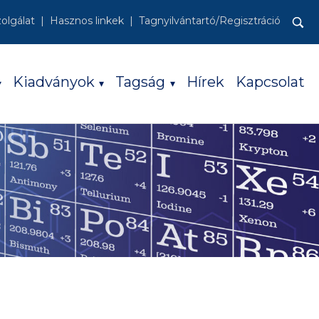
zolgálat
Hasznos linkek
Tagnyilvántartó/Regisztráció
Keresés:
Kiadványok
Tagság
Hírek
Kapcsolat