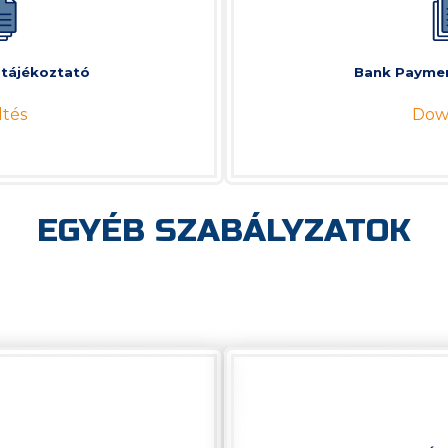
i tájékoztató
Bank Paymen
ltés
Dow
EGYÉB SZABÁLYZATOK