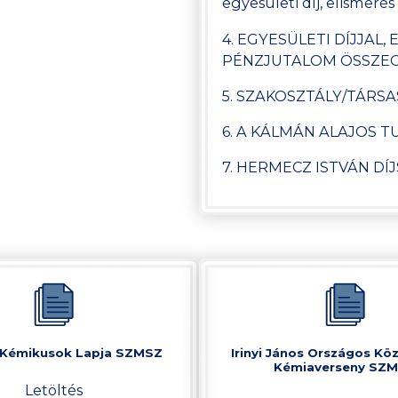
egyesületi díj, elismerés
4. EGYESÜLETI DÍJJAL,
PÉNZJUTALOM ÖSSZE
5. SZAKOSZTÁLY/TÁRS
6. A KÁLMÁN ALAJOS 
7. HERMECZ ISTVÁN DÍ
Kémikusok Lapja SZMSZ
Irinyi János Országos Kö
Kémiaverseny SZ
Letöltés