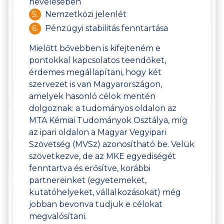
nevelésében
Nemzetközi jelenlét
Pénzügyi stabilitás fenntartása
Mielőtt bővebben is kifejteném e
pontokkal kapcsolatos teendőket,
érdemes megállapítani, hogy két
szervezet is van Magyarországon,
amelyek hasonló célok mentén
dolgoznak: a tudományos oldalon az
MTA Kémiai Tudományok Osztálya, míg
az ipari oldalon a Magyar Vegyipari
Szövetség (MVSz) azonosítható be. Velük
szövetkezve, de az MKE egyediségét
fenntartva és erősítve, korábbi
partnereinket (egyetemeket,
kutatóhelyeket, vállalkozásokat) még
jobban bevonva tudjuk e célokat
megvalósítani.