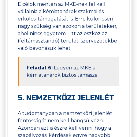
E célok mentén az MKE-nek fel kell
vállalnia a kémiatanárok szakmai és
erkölcsi támogatását is. Erre különösen
nagy szükség van azokon a területeken,
ahol nincs egyetem – itt az eszköz az
(feltámasztandó) területi szervezetekbe
való bevonásuk lehet.
Feladat 6:
Legyen az MKE a
kémiatanárok biztos támasza.
5. NEMZETKÖZI JELENLÉT
A tudományban a nemzetközi jelenlét
fontosságát nem kell hangsúlyozni.
Azonban azt is észre kell venni, hogy a
szabályozási kérdések egyre nagyobb