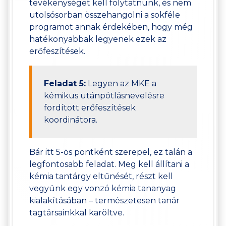
tevékenységet kell folytatnunk, és nem
utolsósorban összehangolni a sokféle
programot annak érdekében, hogy még
hatékonyabbak legyenek ezek az
erőfeszítések.
Feladat 5:
Legyen az MKE a
kémikus utánpótlásnevelésre
fordított erőfeszítések
koordinátora.
Bár itt 5-ös pontként szerepel, ez talán a
legfontosabb feladat. Meg kell állítani a
kémia tantárgy eltűnését, részt kell
vegyünk egy vonzó kémia tananyag
kialakításában – természetesen tanár
tagtársainkkal karöltve.