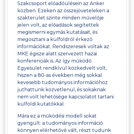
Szakcsoport előadóülésein az Anker
közben. Ezeken az összejöveteleken a
szakterület szinte minden művelője
jelen volt, az előadások segítettek
megismerni egymás kutatásait, és
megosztani a külföldről érkező
információkat. Rendszeresek voltak az
MKE égisze alatt szervezett hazai
konferenciák is. Az így működő
Egyesület rendkívül közkedvelt volt,
hiszen a 80-as években még sokkal
kevesebb tudományos információhoz
juthattunk közvetlenül, és sokaknak
nem volt lehetősége kapcsolatot tartani
külföldi kutatókkal.
Mára ez a működési modell sokat
gyengült: a tudományos információ
könnyen elérhetővé vált, részt tudunk