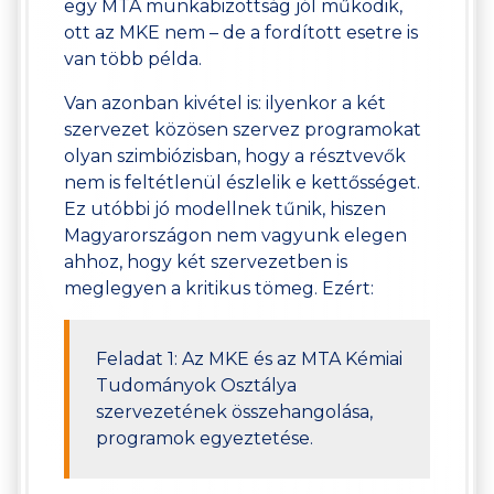
egy MTA munkabizottság jól működik,
ott az MKE nem – de a fordított esetre is
van több példa.
Van azonban kivétel is: ilyenkor a két
szervezet közösen szervez programokat
olyan szimbiózisban, hogy a résztvevők
nem is feltétlenül észlelik e kettősséget.
Ez utóbbi jó modellnek tűnik, hiszen
Magyarországon nem vagyunk elegen
ahhoz, hogy két szervezetben is
meglegyen a kritikus tömeg. Ezért:
Feladat 1: Az MKE és az MTA Kémiai
Tudományok Osztálya
szervezetének összehangolása,
programok egyeztetése.