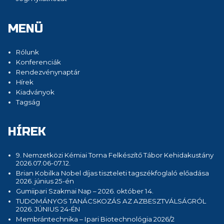
MENÜ
Rólunk
Konferenciák
Rendezvénynaptár
Hírek
Kiadványok
Tagság
HÍREK
9. Nemzetközi Kémiai Torna Felkészítő Tábor Kehidakustány
2026.07.06-07.12.
Brian Kobilka Nobel díjas tiszteleti tagszékfoglaló előadása
2026. június 25-én
Gumiipari Szakmai Nap – 2026. október 14.
TUDOMÁNYOS TANÁCSKOZÁS AZ AZBESZTVÁLSÁGRÓL
2026. JÚNIUS 24-ÉN
Membrántechnika – Ipari Biotechnológia 2026/2