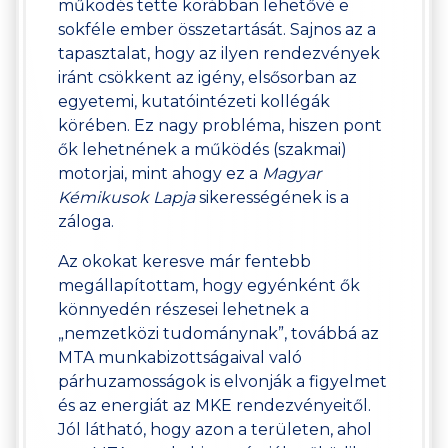
működés tette korábban lehetővé e
sokféle ember összetartását. Sajnos az a
tapasztalat, hogy az ilyen rendezvények
iránt csökkent az igény, elsősorban az
egyetemi, kutatóintézeti kollégák
körében. Ez nagy probléma, hiszen pont
ők lehetnének a működés (szakmai)
motorjai, mint ahogy ez a
Magyar
Kémikusok Lapja
sikerességének is a
záloga.
Az okokat keresve már fentebb
megállapítottam, hogy egyénként ők
könnyedén részesei lehetnek a
„nemzetközi tudománynak”, továbbá az
MTA munkabizottságaival való
párhuzamosságok is elvonják a figyelmet
és az energiát az MKE rendezvényeitől.
Jól látható, hogy azon a területen, ahol