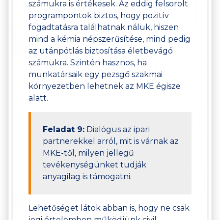
számukra is értékesek. Az eddig felsorolt
programpontok biztos, hogy pozitív
fogadtatásra találhatnak náluk, hiszen
mind a kémia népszerűsítése, mind pedig
az utánpótlás biztosítása életbevágó
számukra. Szintén hasznos, ha
munkatársaik egy pezsgő szakmai
környezetben lehetnek az MKE égisze
alatt.
Feladat 9:
Dialógus az ipari
partnerekkel arról, mit is várnak az
MKE-től, milyen jellegű
tevékenységünket tudják
anyagilag is támogatni.
Lehetőséget látok abban is, hogy ne csak
jogi értelemben működjünk civil