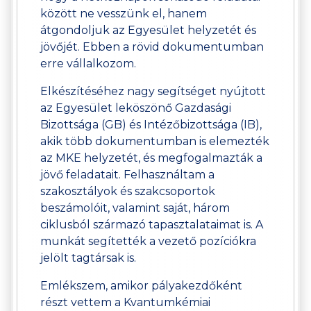
között ne vesszünk el, hanem
átgondoljuk az Egyesület helyzetét és
jövőjét. Ebben a rövid dokumentumban
erre vállalkozom.
Elkészítéséhez nagy segítséget nyújtott
az Egyesület leköszönő Gazdasági
Bizottsága (GB) és Intézőbizottsága (IB),
akik több dokumentumban is elemezték
az MKE helyzetét, és megfogalmazták a
jövő feladatait. Felhasználtam a
szakosztályok és szakcsoportok
beszámolóit, valamint saját, három
ciklusból származó tapasztalataimat is. A
munkát segítették a vezető pozíciókra
jelölt tagtársak is.
Emlékszem, amikor pályakezdőként
részt vettem a Kvantumkémiai