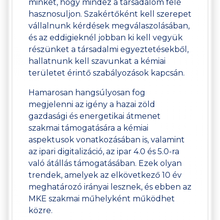
minket, hogy mindez a társadalom felé
hasznosuljon. Szakértőként kell szerepet
vállalnunk kérdések megválaszolásában,
és az eddigieknél jobban ki kell vegyük
részünket a társadalmi egyeztetésekből,
hallatnunk kell szavunkat a kémiai
területet érintő szabályozások kapcsán.
Hamarosan hangsúlyosan fog
megjelenni az igény a hazai zöld
gazdasági és energetikai átmenet
szakmai támogatására a kémiai
aspektusok vonatkozásában is, valamint
az ipari digitalizáció, az ipar 4.0 és 5.0-ra
való átállás támogatásában. Ezek olyan
trendek, amelyek az elkövetkező 10 év
meghatározó irányai lesznek, és ebben az
MKE szakmai műhelyként működhet
közre.