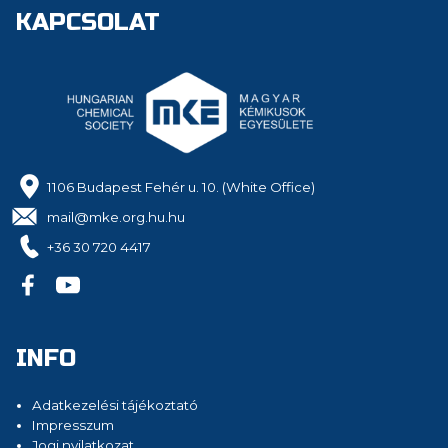
KAPCSOLAT
1106 Budapest Fehér u. 10. (White Office)
mail@mke.org.hu.hu
+36 30 720 4417
INFO
Adatkezelési tájékoztató
Impresszum
Jogi nyilatkozat