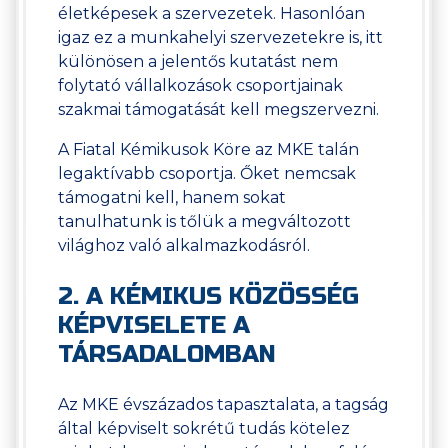
életképesek a szervezetek. Hasonlóan
igaz ez a munkahelyi szervezetekre is, itt
különösen a jelentős kutatást nem
folytató vállalkozások csoportjainak
szakmai támogatását kell megszervezni.
A Fiatal Kémikusok Köre az MKE talán
legaktívabb csoportja. Őket nemcsak
támogatni kell, hanem sokat
tanulhatunk is tőlük a megváltozott
világhoz való alkalmazkodásról.
2. A KÉMIKUS KÖZÖSSÉG
KÉPVISELETE A
TÁRSADALOMBAN
Az MKE évszázados tapasztalata, a tagság
által képviselt sokrétű tudás kötelez