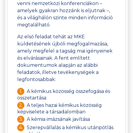
venni nemzetközi konferenciákon –
amelyek gyakran hozzánk is eljutnak –,
és a világhálón szinte minden információ
megtalálható.
Az első feladat tehát az MKE
küldetésének újbóli megfogalmazása,
amely megfelel a tagság mai igényeinek
és elvárásainak. A fent említett
dokumentumok alapján az alábbi
feladatok, illetve tevékenységek a
legfontosabbak:
A kémikus közösség összefogása és
összetartása
A teljes hazai kémikus közösség
képviselete a társadalomban
A kémia imázsának javítása
Szerepvállalás a kémikus utánpótlás