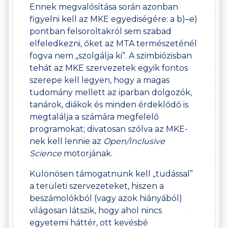
Ennek megvalósítása során azonban
figyelni kell az MKE egyediségére: a b)–e)
pontban felsoroltakról sem szabad
elfeledkezni, őket az MTA természeténél
fogva nem „szolgálja ki”. A szimbiózisban
tehát az MKE szervezetek egyik fontos
szerepe kell legyen, hogy a magas
tudomány mellett az iparban dolgozók,
tanárok, diákok és minden érdeklődő is
megtalálja a számára megfelelő
programokat; divatosan szólva az MKE-
nek kell lennie az
Open/Inclusive
Science
motorjának.
Különösen támogatnunk kell „tudással”
a területi szervezeteket, hiszen a
beszámolókból (vagy azok hiányából)
világosan látszik, hogy ahol nincs
egyetemi háttér, ott kevésbé