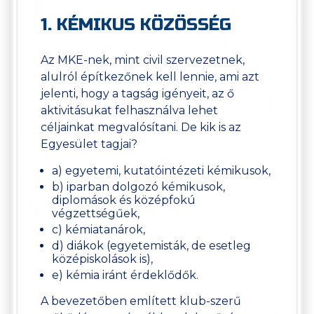
1. KÉMIKUS KÖZÖSSÉG
Az MKE-nek, mint civil szervezetnek,
alulról építkezőnek kell lennie, ami azt
jelenti, hogy a tagság igényeit, az ő
aktivitásukat felhasználva lehet
céljainkat megvalósítani. De kik is az
Egyesület tagjai?
a) egyetemi, kutatóintézeti kémikusok,
b) iparban dolgozó kémikusok,
diplomások és középfokú
végzettségűek,
c) kémiatanárok,
d) diákok (egyetemisták, de esetleg
középiskolások is),
e) kémia iránt érdeklődők.
A bevezetőben említett klub-szerű