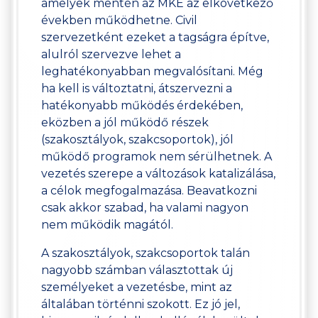
amelyek mentén az MKE az elkövetkező
években működhetne. Civil
szervezetként ezeket a tagságra építve,
alulról szervezve lehet a
leghatékonyabban megvalósítani. Még
ha kell is változtatni, átszervezni a
hatékonyabb működés érdekében,
eközben a jól működő részek
(szakosztályok, szakcsoportok), jól
működő programok nem sérülhetnek. A
vezetés szerepe a változások katalizálása,
a célok megfogalmazása. Beavatkozni
csak akkor szabad, ha valami nagyon
nem működik magától.
A szakosztályok, szakcsoportok talán
nagyobb számban választottak új
személyeket a vezetésbe, mint az
általában történni szokott. Ez jó jel,