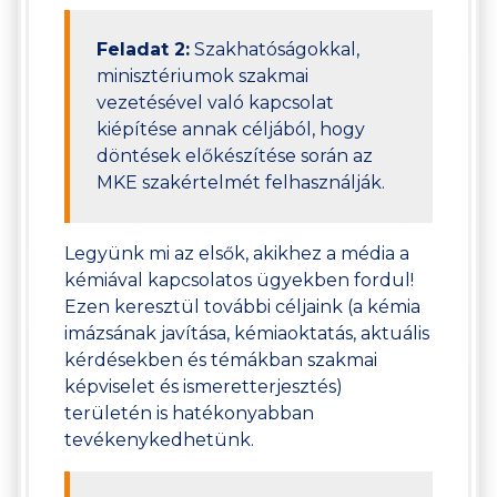
Feladat 2:
Szakhatóságokkal,
minisztériumok szakmai
vezetésével való kapcsolat
kiépítése annak céljából, hogy
döntések előkészítése során az
MKE szakértelmét felhasználják.
Legyünk mi az elsők, akikhez a média a
kémiával kapcsolatos ügyekben fordul!
Ezen keresztül további céljaink (a kémia
imázsának javítása, kémiaoktatás, aktuális
kérdésekben és témákban szakmai
képviselet és ismeretterjesztés)
területén is hatékonyabban
tevékenykedhetünk.