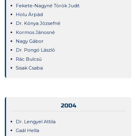
Fekete-Nagyné Török Judit
Holu Árpád
Dr. Kónya Józsefné
Kormos Jánosné
Nagy Gábor
Dr. Pongó László
Rác Bulcsú
Sisak Csaba
2004
Dr. Lengyel Attila
Gaál Hella