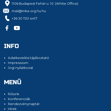
1106 Budapest Fehér u. 10. (White Office)
mail@mke.org.hu.hu
+36 30 720 4417
INFO
Adatkezelési tájékoztató
Impresszum
Jogi nyilatkozat
MENÜ
Rólunk
Konferenciák
Rendezvénynaptár
Hírek