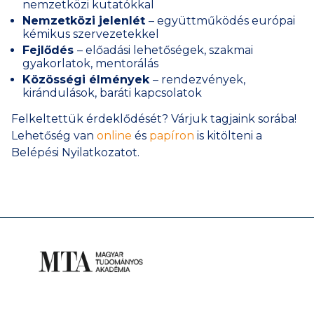
nemzetközi kutatókkal
Nemzetközi jelenlét
– együttműködés európai
kémikus szervezetekkel
Fejlődés
– előadási lehetőségek, szakmai
gyakorlatok, mentorálás
Közösségi élmények
– rendezvények,
kirándulások, baráti kapcsolatok
Felkeltettük érdeklődését? Várjuk tagjaink sorába!
Lehetőség van
online
és
papíron
is kitölteni a
Belépési Nyilatkozatot.