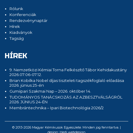
Rólunk
Konferenciák
Rendezvénynaptár
Hírek
Kiadványok
Tagság
HÍREK
9. Nemzetközi Kémiai Torna Felkészítő Tábor Kehidakustány
2026.07.06-07.12.
Brian Kobilka Nobel díjas tiszteleti tagszékfoglaló előadása
2026. június 25-én
Gumiipari Szakmai Nap – 2026. október 14.
TUDOMÁNYOS TANÁCSKOZÁS AZ AZBESZTVÁLSÁGRÓL
2026. JÚNIUS 24-ÉN
Membrántechnika – Ipari Biotechnológia 2026/2
© 2013-2026 Magyar Kémikusok Egyesülete. Minden jog fenntartva. |
design:
Hedi webdesign