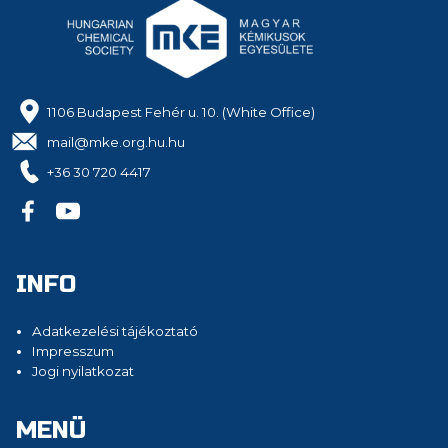
1106 Budapest Fehér u. 10. (White Office)
mail@mke.org.hu.hu
+36 30 720 4417
INFO
Adatkezelési tájékoztató
Impresszum
Jogi nyilatkozat
MENÜ