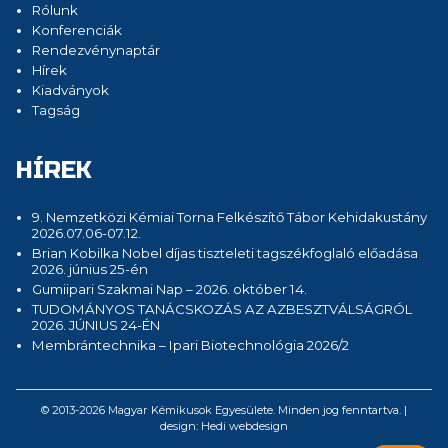
Rólunk
Konferenciák
Rendezvénynaptár
Hírek
Kiadványok
Tagság
HÍREK
9. Nemzetközi Kémiai Torna Felkészítő Tábor Kehidakustány
2026.07.06-07.12.
Brian Kobilka Nobel díjas tiszteleti tagszékfoglaló előadása
2026. június 25-én
Gumiipari Szakmai Nap – 2026. október 14.
TUDOMÁNYOS TANÁCSKOZÁS AZ AZBESZTVÁLSÁGRÓL
2026. JÚNIUS 24-ÉN
Membrántechnika – Ipari Biotechnológia 2026/2
© 2013-2026 Magyar Kémikusok Egyesülete. Minden jog fenntartva. |
design:
Hedi webdesign