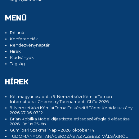
MENÜ
Rólunk
Konferenciák
Rendezvénynaptár
Hírek
Kiadványok
Tagság
HÍREK
Két magyar csapat a 9. Nemzetközi Kémiai Tornán –
International Chemistry Tournament IChTo-2026
9. Nemzetközi Kémiai Torna Felkészítő Tábor Kehidakustány
2026.07.06-07.12.
Brian Kobilka Nobel díjas tiszteleti tagszékfoglaló előadása
2026. június 25-én
Gumiipari Szakmai Nap – 2026. október 14.
TUDOMÁNYOS TANÁCSKOZÁS AZ AZBESZTVÁLSÁGRÓL