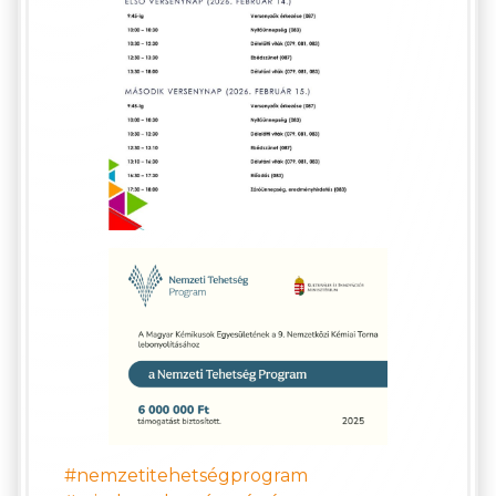
#nemzetitehetségprogram