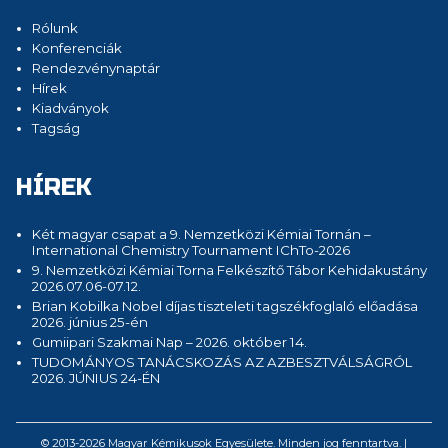
Rólunk
Konferenciák
Rendezvénynaptár
Hírek
Kiadványok
Tagság
HÍREK
Két magyar csapat a 9. Nemzetközi Kémiai Tornán –
International Chemistry Tournament IChTo-2026
9. Nemzetközi Kémiai Torna Felkészítő Tábor Kehidakustány
2026.07.06-07.12.
Brian Kobilka Nobel díjas tiszteleti tagszékfoglaló előadása
2026. június 25-én
Gumiipari Szakmai Nap – 2026. október 14.
TUDOMÁNYOS TANÁCSKOZÁS AZ AZBESZTVÁLSÁGRÓL
2026. JÚNIUS 24-ÉN
© 2013-2026 Magyar Kémikusok Egyesülete. Minden jog fenntartva. |