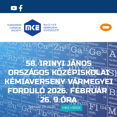
58. IRINYI JÁNOS
ORSZÁGOS KÖZÉPISKOLAI
KÉMIAVERSENY VÁRMEGYEI
FORDULÓ 2026. FEBRUÁR
26. 9 ÓRA
február 23, 2026
MKE HÍREK