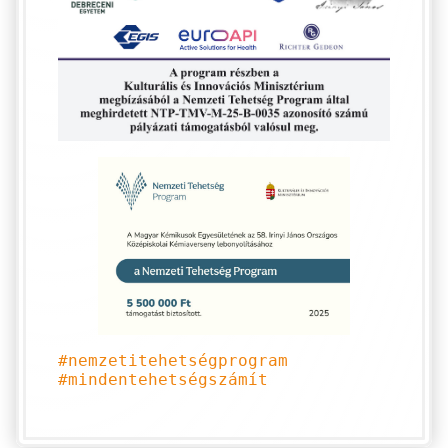
#nemzetitehetségprogram
#mindentehetségszámít