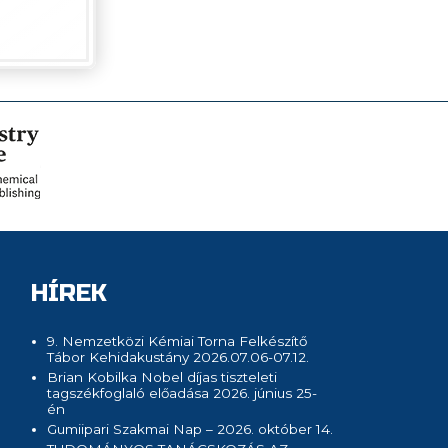
HÍREK
9. Nemzetközi Kémiai Torna Felkészítő
Tábor Kehidakustány 2026.07.06-07.12.
Brian Kobilka Nobel díjas tiszteleti
tagszékfoglaló előadása 2026. június 25-
én
Gumiipari Szakmai Nap – 2026. október 14.