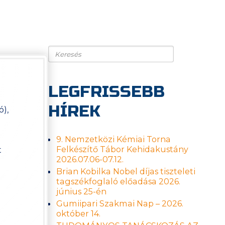
Keresés
LEGFRISSEBB
HÍREK
ó),
9. Nemzetközi Kémiai Torna
Felkészítő Tábor Kehidakustány
t
2026.07.06-07.12.
Brian Kobilka Nobel díjas tiszteleti
tagszékfoglaló előadása 2026.
június 25-én
Gumiipari Szakmai Nap – 2026.
október 14.