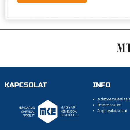
KAPCSOLAT
INFO
Adatkezelési táj
Impresszum
Jogi nyilatkozat