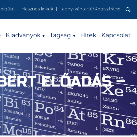
zolgálat
Hasznos linkek
Tagnyilvántartó/Regisztráció
Keresés:
Kiadványok
Tagság
Hírek
Kapcsolat
BERT ELŐADÁS –