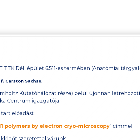
E TTK Déli épület 6.511-es termében (Anatómiai tárgyal
f. Carston Sachse,
lmholtz Kutatóhálózat része) belül újonnan létrehozot
ska Centrum igazgatója
tart előadást
M1 polymers by electron cryo-microscopy
” címmel.
klődőt szeretettel várunk.