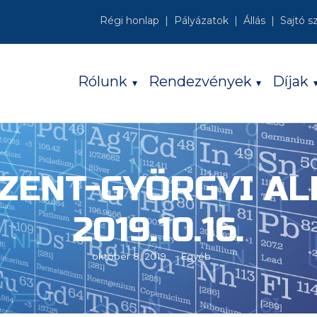
Régi honlap
Pályázatok
Állás
Sajtó s
Rólunk
Rendezvények
Díjak
SZENT-GYÖRGYI AL
2019.10.16.
október 8, 2019
Egyéb