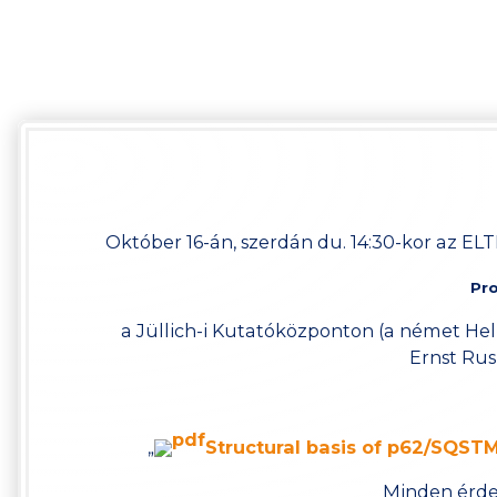
Október 16-án, szerdán du. 14:30-kor az ELT
Pro
a Jüllich-i Kutatóközponton (a német He
Ernst Ru
„
Structural basis of p62/SQST
Minden érde