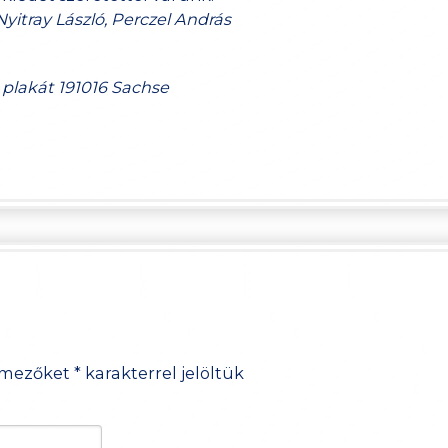
Nyitray László, Perczel András
 mezőket
*
karakterrel jelöltük