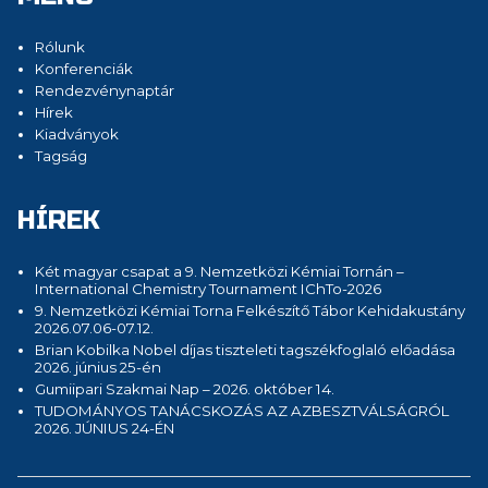
Rólunk
Konferenciák
Rendezvénynaptár
Hírek
Kiadványok
Tagság
HÍREK
Két magyar csapat a 9. Nemzetközi Kémiai Tornán –
International Chemistry Tournament IChTo-2026
9. Nemzetközi Kémiai Torna Felkészítő Tábor Kehidakustány
2026.07.06-07.12.
Brian Kobilka Nobel díjas tiszteleti tagszékfoglaló előadása
2026. június 25-én
Gumiipari Szakmai Nap – 2026. október 14.
TUDOMÁNYOS TANÁCSKOZÁS AZ AZBESZTVÁLSÁGRÓL
2026. JÚNIUS 24-ÉN