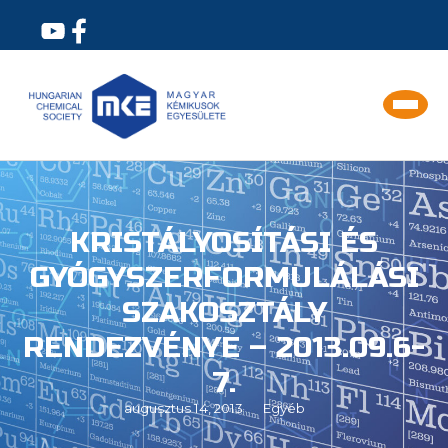
KRISTÁLYOSÍTÁSI ÉS
GYÓGYSZERFORMULÁLÁSI
SZAKOSZTÁLY
RENDEZVÉNYE – 2013.09.6-
7.
augusztus 14, 2013
Egyéb