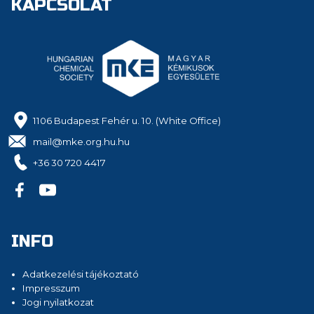
KAPCSOLAT
1106 Budapest Fehér u. 10. (White Office)
mail@mke.org.hu.hu
+36 30 720 4417
INFO
Adatkezelési tájékoztató
Impresszum
Jogi nyilatkozat