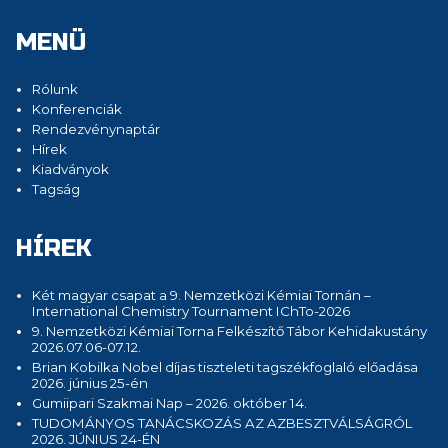
MENÜ
Rólunk
Konferenciák
Rendezvénynaptár
Hírek
Kiadványok
Tagság
HÍREK
Két magyar csapat a 9. Nemzetközi Kémiai Tornán –
International Chemistry Tournament IChTo-2026
9. Nemzetközi Kémiai Torna Felkészítő Tábor Kehidakustány
2026.07.06-07.12.
Brian Kobilka Nobel díjas tiszteleti tagszékfoglaló előadása
2026. június 25-én
Gumiipari Szakmai Nap – 2026. október 14.
TUDOMÁNYOS TANÁCSKOZÁS AZ AZBESZTVÁLSÁGRÓL
2026. JÚNIUS 24-ÉN