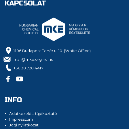
KAPCSOLAT
1106 Budapest Fehér u. 10. (White Office)
mail@mke.org.hu.hu
+36 30 720 4417
INFO
Adatkezelési tájékoztató
Impresszum
Jogi nyilatkozat