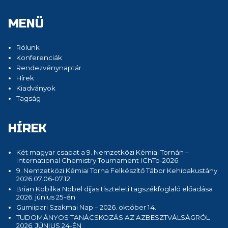
MENÜ
Rólunk
Konferenciák
Rendezvénynaptár
Hírek
Kiadványok
Tagság
HÍREK
Két magyar csapat a 9. Nemzetközi Kémiai Tornán –
International Chemistry Tournament IChTo-2026
9. Nemzetközi Kémiai Torna Felkészítő Tábor Kehidakustány
2026.07.06-07.12.
Brian Kobilka Nobel díjas tiszteleti tagszékfoglaló előadása
2026. június 25-én
Gumiipari Szakmai Nap – 2026. október 14.
TUDOMÁNYOS TANÁCSKOZÁS AZ AZBESZTVÁLSÁGRÓL
2026. JÚNIUS 24-ÉN