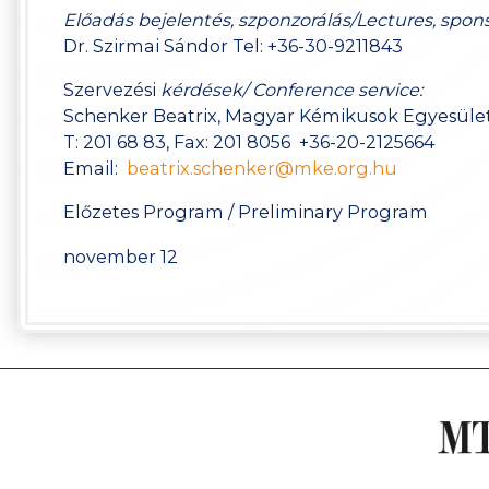
Előadás bejelentés, szponzorálás/Lectures, spons
Dr. Szirmai Sándor Tel: +36-30-9211843
Szervezési
kérdések/ Conference service:
Schenker Beatrix, Magyar Kémikusok Egyesület
T: 201 68 83, Fax: 201 8056 +36-20-2125664
Email:
beatrix.schenker@mke.org.hu
Előzetes Program / Preliminary Program
november 12