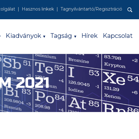
zolgálat
Hasznos linkek
Tagnyilvántartó/Regisztráció
Keresés:
Kiadványok
Tagság
Hírek
Kapcsolat
M 2021