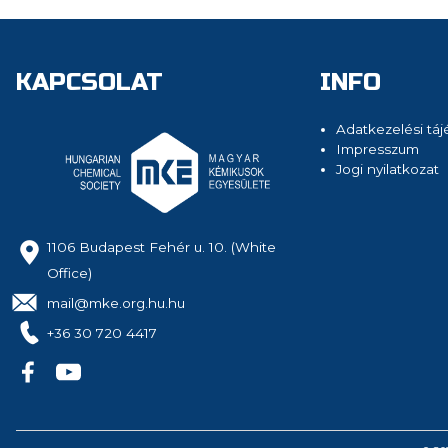
KAPCSOLAT
INFO
Adatkezelési táj
Impresszum
Jogi nyilatkozat
1106 Budapest Fehér u. 10. (White
Office)
mail@mke.org.hu.hu
+36 30 720 4417