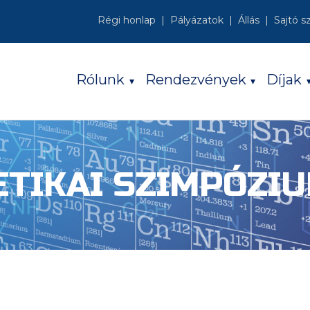
Régi honlap
Pályázatok
Állás
Sajtó s
Rólunk
Rendezvények
Díjak
TIKAI SZIMPÓZIU