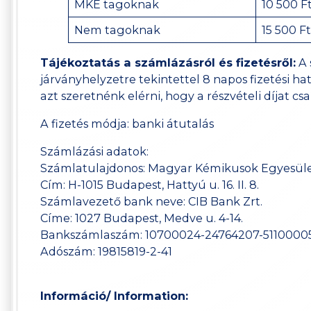
MKE tagoknak
10 500 F
Nem tagoknak
15 500 F
Tájékoztatás a számlázásról és fizetésről:
A 
járványhelyzetre tekintettel 8 napos fizetési h
azt szeretnénk elérni, hogy a részvételi díjat c
A fizetés módja: banki átutalás
Számlázási adatok:
Számlatulajdonos: Magyar Kémikusok Egyesül
Cím: H-1015 Budapest, Hattyú u. 16. II. 8.
Számlavezető bank neve: CIB Bank Zrt.
Címe: 1027 Budapest, Medve u. 4-14.
Bankszámlaszám: 10700024-24764207-5110000
Adószám: 19815819-2-41
Információ/ Information: