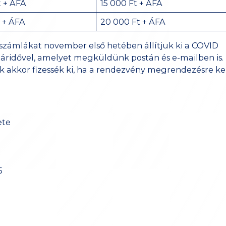
t + ÁFA
15 000 Ft + ÁFA
t + ÁFA
20 000 Ft + ÁFA
számlákat november első hetében állítjuk ki a COVID
atáridővel, amelyet megküldünk postán és e-mailben is. 
sak akkor fizessék ki, ha a rendezvény megrendezésre ke
ete
5