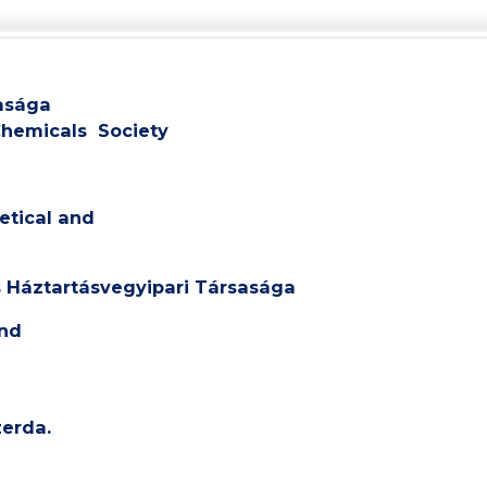
asága
hemicals Society
etical and
s Háztartásvegyipari Társasága
and
zerda.