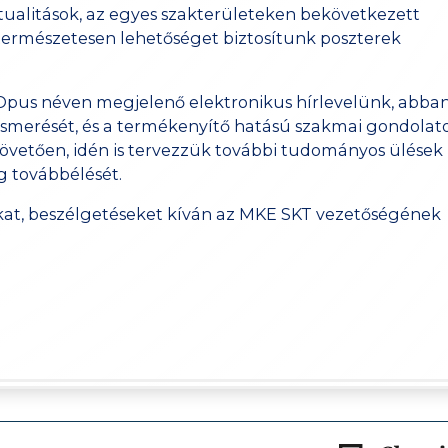
tualitások, az egyes szakterületeken bekövetkezett
 természetesen lehetőséget biztosítunk poszterek
Opus néven megjelenő elektronikus hírlevelünk, abban
ismerését, és a termékenyítő hatású szakmai gondolat
 követően, idén is tervezzük további tudományos ülések
ég továbbélését.
kat, beszélgetéseket kíván az MKE SKT vezetőségének