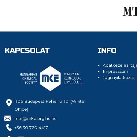
KAPCSOLAT
INFO
Adatkezelési táj
Impresszum
Jogi nyilatkozat
1106 Budapest Fehér u. 10. (White
Office)
mail@mke.org.hu.hu
+36 30 720 4417