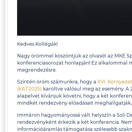
Kedves Kollégák!
Nagy örömmel köszöntjük az olvasót az MKE S
konferenciasorozat honlapján! Ez alkalommal 
megrendezésre.
Szintén öröm számunkra, hogy a
XVI. Környezet
(KAT2025)
karöltve valósul meg az esemény. A 201
alapelvet kívánjuk követni, hogy a két konferen
mindkét rendezvény előadásait meghallgatják, 
Immáron hagyományossá vált helyszín a Soli Deo
rendezvényként érkezik a két konferencia. Nem 
információáramlás támogatása szélesebb szak