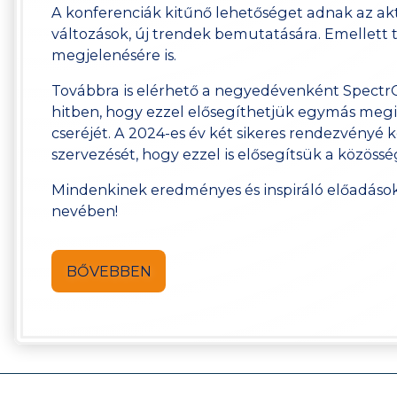
A konferenciák kitűnő lehetőséget adnak az ak
változások, új trendek bemutatására. Emellett
megjelenésére is.
Továbbra is elérhető a negyedévenként Spectr
hitben, hogy ezzel elősegíthetjük egymás meg
cseréjét. A 2024-es év két sikeres rendezvényé
szervezését, hogy ezzel is elősegítsük a közöss
Mindenkinek eredményes és inspiráló előadáso
nevében!
BŐVEBBEN