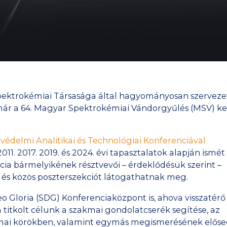
pektrokémiai Társasága által hagyományosan szerveze
már a 64. Magyar Spektrokémiai Vándorgyűlés (MSV) ke
védelmi Analitikai és Technológiai Konferenciával
1. 2017. 2019. és 2024. évi tapasztalatok alapján ismét
cia bármelyikének résztvevői – érdeklődésük szerint –
és közös poszterszekciót látogathatnak meg.
 Gloria (SDG) Konferenciaközpont is, ahova visszatérő
titkolt célunk a szakmai gondolatcserék segítése, az
mai körökben, valamint egymás megismerésének előseg