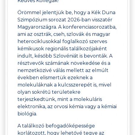
Kedves Kollégák!
Örömmel jelentjük be, hogy a Kék Duna
Szimpózium sorozat 2026-ban visszatér
Magyarországra. A konferenciasorozatba,
ami az osztrák, cseh, szlovák és magyar
heterociklusokkal foglalkozó szerves
kémikusok regionális találkozójaként
indult, később Szlovéniát is bevonták. A
résztvevők számának növekedése és a
nemzetközivé válás mellett az elmúlt
években elismertük ezeknek a
molekuláknak a kulcsszerepét is, mivel
olyan sokrétű területekre
terjeszkedtünk, mint a molekuláris
elektronika, az orvosi kémia vagy a kémiai
biológia.
A találkozó befogadóképessége
korlátozott, hogy lehetővé tegye az