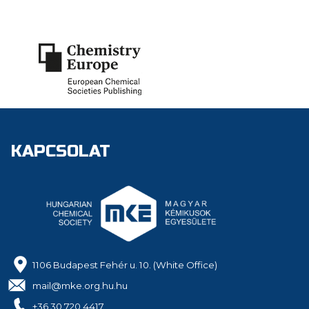
KAPCSOLAT
1106 Budapest Fehér u. 10. (White Office)
mail@mke.org.hu.hu
+36 30 720 4417