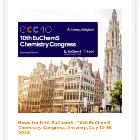
News for DAC-EuChemS – 10th EuChemS
Chemistry Congress, Antwerp, July 12–16,
2026