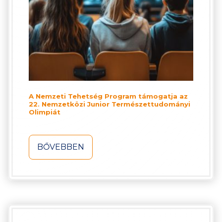
A Nemzeti Tehetség Program támogatja az
22. Nemzetközi Junior Természettudományi
Olimpiát
BŐVEBBEN