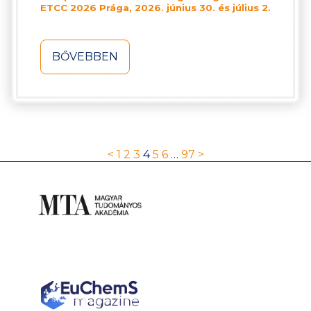
ETCC 2026 Prága, 2026. június 30. és július 2.
BŐVEBBEN
<
1
2
3
4
5
6
…
97
>