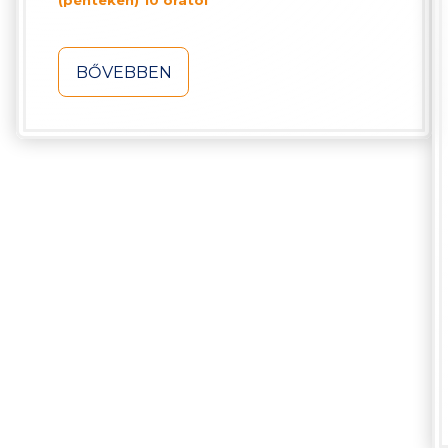
(pénteken) 10 órától
BŐVEBBEN