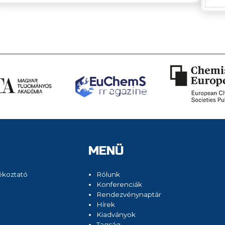
MENÜ
ékoztató
Rólunk
Konferenciák
Rendezvénynaptár
Hírek
Kiadványok
Tagság