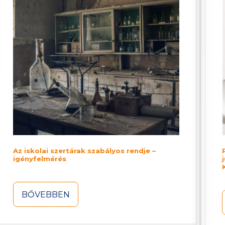
Az iskolai szertárak szabályos rendje –
igényfelmérés
BŐVEBBEN