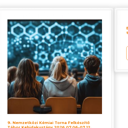
9. Nemzetközi Kémiai Torna Felkészítő
Tábor Kehidakustány 2026.07.06-07.12.