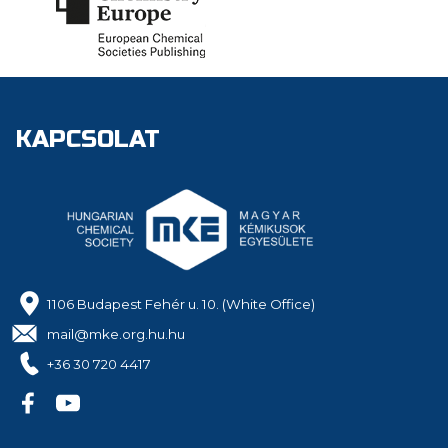
KAPCSOLAT
1106 Budapest Fehér u. 10. (White Office)
mail@mke.org.hu.hu
+36 30 720 4417