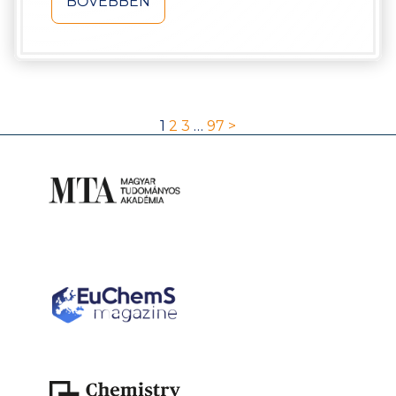
BŐVEBBEN
1
2
3
…
97
>