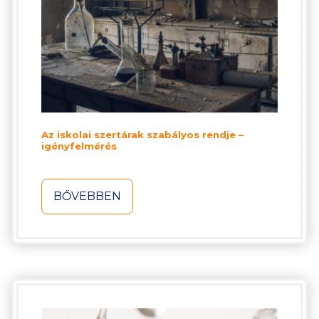
Az iskolai szertárak szabályos rendje –
igényfelmérés
BŐVEBBEN