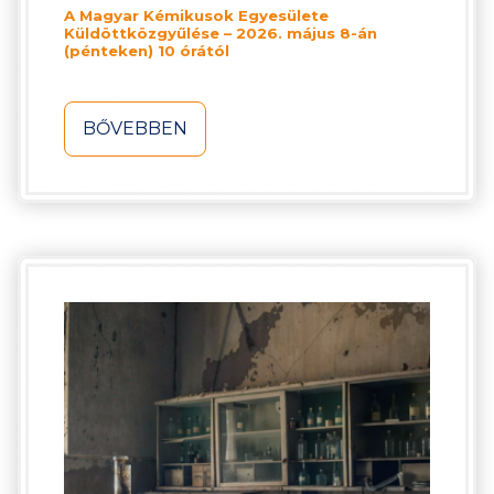
A Magyar Kémikusok Egyesülete
Küldöttközgyűlése – 2026. május 8-án
(pénteken) 10 órától
BŐVEBBEN