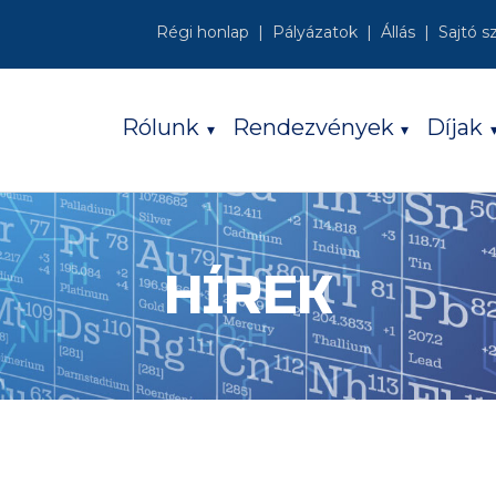
Régi honlap
Pályázatok
Állás
Sajtó s
Rólunk
Rendezvények
Díjak
HÍREK