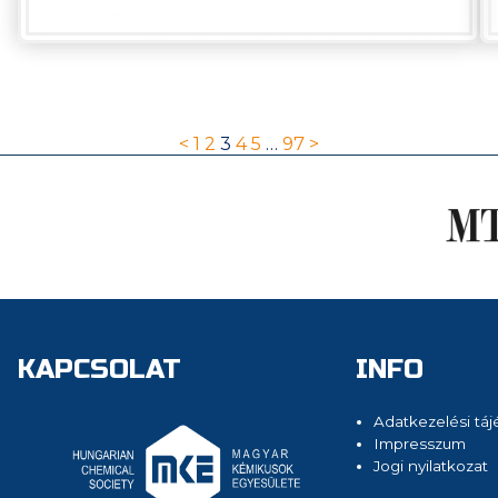
<
1
2
3
4
5
…
97
>
KAPCSOLAT
INFO
Adatkezelési táj
Impresszum
Jogi nyilatkozat