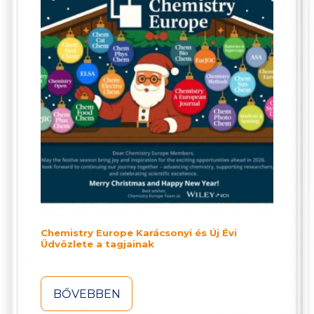
Chemistry Europe Karácsonyi és Új Évi
Üdvözlete a tagjainak
BŐVEBBEN