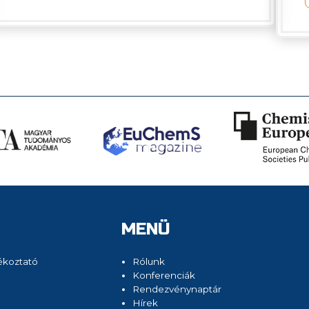
MENÜ
ékoztató
Rólunk
Konferenciák
Rendezvénynaptár
Hírek