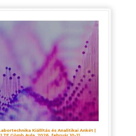
Labortechnika Kiállítás és Analitikai Ankét |
ELTE Gömb Aula, 2026. február 10-11.