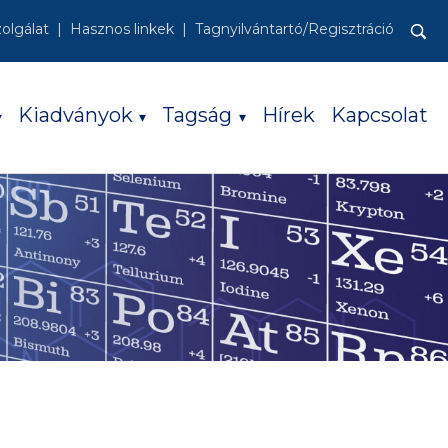
zolgálat
Hasznos linkek
Tagnyilvántartó/Regisztráció
Keresés:
Kiadványok
Tagság
Hírek
Kapcsolat