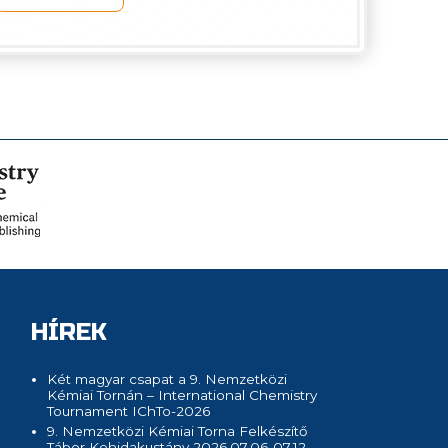
HÍREK
Két magyar csapat a 9. Nemzetközi
Kémiai Tornán – International Chemistry
Tournament IChTo-2026
9. Nemzetközi Kémiai Torna Felkészítő
Tábor Kehidakustány 2026.07.06-07.12.