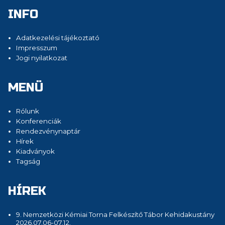
INFO
Adatkezelési tájékoztató
Impresszum
Jogi nyilatkozat
MENÜ
Rólunk
Konferenciák
Rendezvénynaptár
Hírek
Kiadványok
Tagság
HÍREK
9. Nemzetközi Kémiai Torna Felkészítő Tábor Kehidakustány
2026.07.06-07.12.