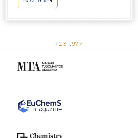
BŐVEBBEN
1
2
3
…
97
>