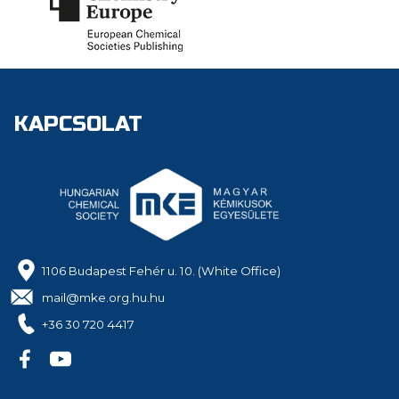
KAPCSOLAT
1106 Budapest Fehér u. 10. (White Office)
mail@mke.org.hu.hu
+36 30 720 4417